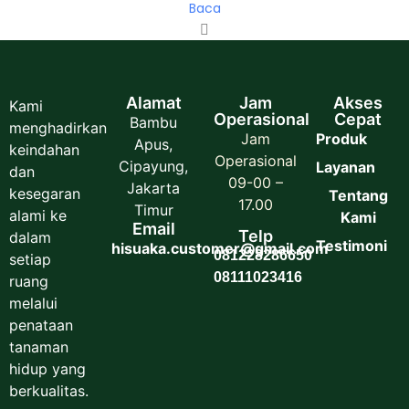
Baca
Alamat
Jam
Akses
Kami
Operasional
Cepat
Bambu
menghadirkan
Jam
Produk
Apus,
keindahan
Operasional
Cipayung,
Layanan
dan
09-00 –
Jakarta
kesegaran
Tentang
17.00
Timur
alami ke
Kami
Email
Telp
dalam
Testimoni
hisuaka.customer@gmail.com
081228286650
setiap
08111023416
ruang
melalui
penataan
tanaman
hidup yang
berkualitas.