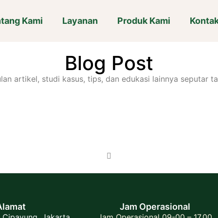
tang Kami
Layanan
Produk Kami
Konta
Blog Post
an artikel, studi kasus, tips, dan edukasi lainnya seputar 
Alamat
Jam Operasional
 Cipayung, Jakarta
Jam Operasional 09-00 – 17.00