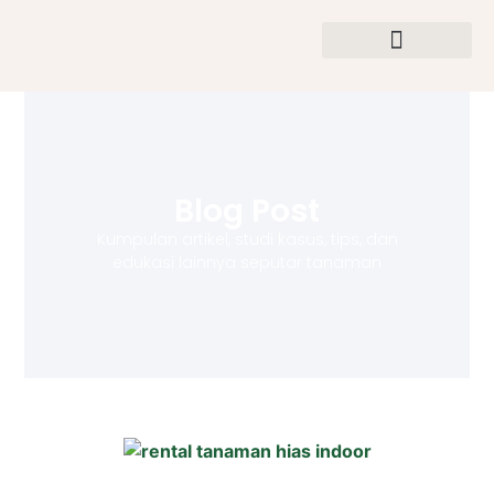
Tentang Kami
Produk Kami
Kontak Kami
Blog Post
Kumpulan artikel, studi kasus, tips, dan
edukasi lainnya seputar tanaman