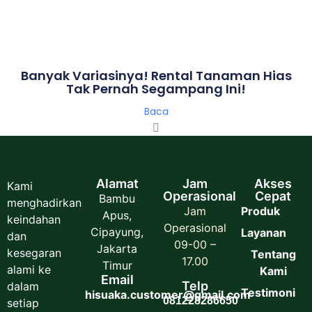
Banyak Variasinya! Rental Tanaman Hias
Tak Pernah Segampang Ini!
Baca
Alamat
Jam
Akses
Kami
Operasional
Cepat
Bambu
menghadirkan
Jam
Produk
Apus,
keindahan
Operasional
Cipayung,
Layanan
dan
09-00 –
Jakarta
kesegaran
Tentang
17.00
Timur
alami ke
Kami
Email
Telp
dalam
Testimoni
hisuaka.customer@gmail.com
081228286650
setiap