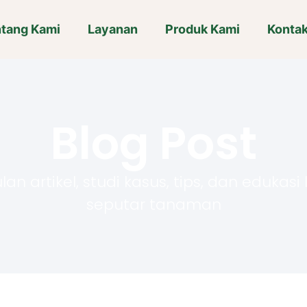
tang Kami
Layanan
Produk Kami
Konta
Blog Post
n artikel, studi kasus, tips, dan edukasi
seputar tanaman