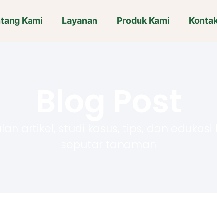
tang Kami
Layanan
Produk Kami
Konta
Blog Post
n artikel, studi kasus, tips, dan edukasi
seputar tanaman