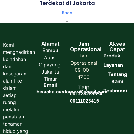
Terdekat di Jakarta
Baca
Alamat
Jam
Akses
Kami
Operasional
Cepat
Bambu
menghadirkan
Jam
Produk
Apus,
keindahan
Operasional
Cipayung,
Layanan
dan
09-00 –
Jakarta
kesegaran
Tentang
17.00
Timur
alami ke
Kami
Email
Telp
dalam
Testimoni
hisuaka.customer@gmail.com
081228286650
setiap
08111023416
ruang
melalui
penataan
tanaman
hidup yang