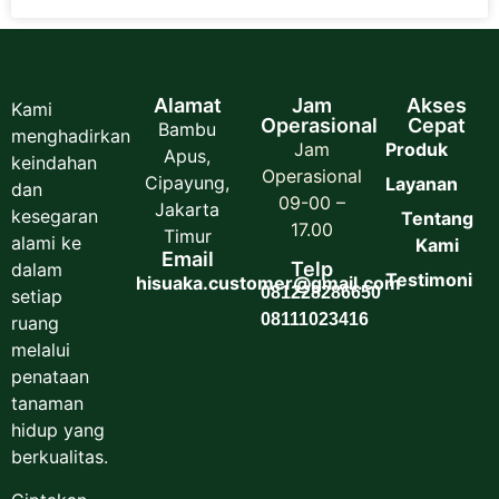
Alamat
Jam
Akses
Kami
Operasional
Cepat
Bambu
menghadirkan
Jam
Produk
Apus,
keindahan
Operasional
Cipayung,
Layanan
dan
09-00 –
Jakarta
kesegaran
Tentang
17.00
Timur
alami ke
Kami
Email
Telp
dalam
Testimoni
hisuaka.customer@gmail.com
081228286650
setiap
08111023416
ruang
melalui
penataan
tanaman
hidup yang
berkualitas.