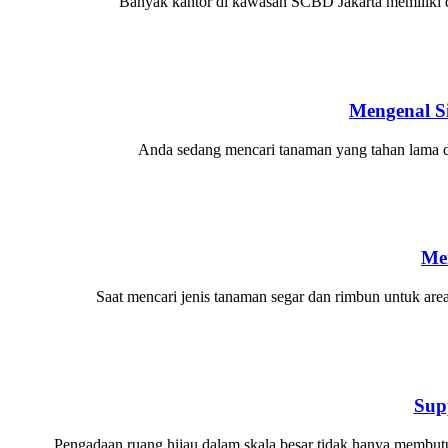
Banyak kantor di kawasan SCBD Jakarta memiliki desa
Mengenal S
Anda sedang mencari tanaman yang tahan lama di
Men
Saat mencari jenis tanaman segar dan rimbun untuk are
Sup
Pengadaan ruang hijau dalam skala besar tidak hanya membut