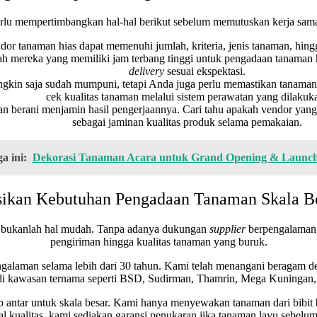
lu mempertimbangkan hal-hal berikut sebelum memutuskan kerja sama 
dor tanaman hias dapat memenuhi jumlah, kriteria, jenis tanaman, hin
ah mereka yang memiliki jam terbang tinggi untuk pengadaan tanaman h
delivery
sesuai ekspektasi.
kin saja sudah mumpuni, tetapi Anda juga perlu memastikan tanaman 
cek kualitas tanaman melalui sistem perawatan yang dilakuk
 berani menjamin hasil pengerjaannya. Cari tahu apakah vendor yang 
sebagai jaminan kualitas produk selama pemakaian.
a ini:
Dekorasi Tanaman Acara untuk Grand Opening & Launchi
sikan Kebutuhan Pengadaan Tanaman Skala B
 bukanlah hal mudah. Tanpa adanya dukungan
supplier
berpengalaman,
pengiriman hingga kualitas tanaman yang buruk.
galaman selama lebih dari 30 tahun. Kami telah menangani beragam des
di kawasan ternama seperti BSD, Sudirman, Thamrin, Mega Kuningan, 
 antar untuk skala besar. Kami hanya menyewakan tanaman dari bibit be
al kualitas, kami sediakan garansi penukaran jika tanaman layu sebelu