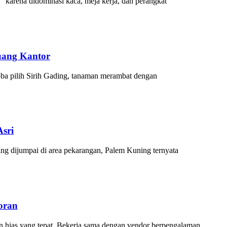
n” karena didominasi kaca, meja kerja, dan perangkat
uang Kantor
oba pilih Sirih Gading, tanaman merambat dengan
Asri
ing dijumpai di area pekarangan, Palem Kuning ternyata
oran
n hias yang tepat. Bekerja sama dengan vendor berpengalaman