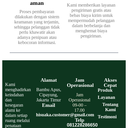
aman
Kami memberikan layanan
pengiriman gratis atau
Proses pembayaran
bebas biaya kirim untuk
dilakukan dengan sistem
mempermudah pelanggan
keamanan yang terjamin,
dalam berbelanja dan
sehingga pelanggan tidak
menghemat biaya
perlu khawatir akan
pengiriman.
adanya penipuan atau
kebocoran informasi.
Alamat
Jam
Akses
Kami
Operasional
Cepat
menghadirkan
Bambu Apus,
Produk
keindahan
Cipayung,
Jam
Layanan
dan
Jakarta Timur
Operasional
Tentang
Email
kesegaran
09-00 –
Kami
alami ke
17.00
hisuaka.customer@gmail.com
dalam setiap
Testimoni
Telp
ruang melalui
081228286650
penataan