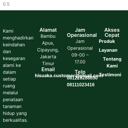
Alamat
Jam
Akses
Kami
Operasional
Cepat
Bambu
menghadirkan
Jam
Produk
Apus,
keindahan
Operasional
Cipayung,
Layanan
dan
09-00 –
Jakarta
kesegaran
Tentang
17.00
Timur
alami ke
Kami
Email
Telp
dalam
Testimoni
hisuaka.customer@gmail.com
081228286650
setiap
08111023416
ruang
melalui
penataan
tanaman
hidup yang
berkualitas.