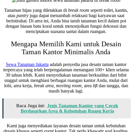
Tanaman hijau yang diletakkan di
break room
seperti toilet, kantin,
atau
pantry
juga dapat menambah relaksasi bagi karyawan saat
beristirahat. Di area ini, Anda bisa taruh tanaman kecil dalam pot
dengan hiasan batu koral untuk menonjolkan fungsi dekorasi dan
menciptakan suasana santai dalam ruangan.
Mengapa Memilih Kami untuk Desain
Taman Kantor Minimalis Anda
Sewa Tanaman Jakarta
adalah penyedia jasa desain taman kantor
terpercaya yang telah berpengalaman menangani 100+ klien selama
30 tahun lebih. Kami menyediakan tanaman berkualitas dari bibit
unggul untuk menghiasi berbagai ruangan kantor Anda, mulai dari
lobi, area kerja,
break area, meeting room,
area
lift
dan tangga, dan
masih banyak lagi.
Baca Juga ini:
Jenis Tanaman Kantor yang Cocok
Berdasarkan Area & Kebutuhan Ruang Kerja
Kami juga menyediakan layanan desain taman untuk kebutuhan
desain khusus seperti
event
kantor. Tak perlu khawatir soal kualitas,